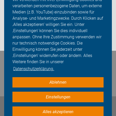
verarbeiten personenbezogene Daten, um externe
Themen
Medien (z.B. YouTube) einzubinden sowie für
Analyse- und Marketingzwecke. Durch Klicken auf
ADFC Alzey
‚Alles akzeptieren‘ willigen Sie ein. Unter
Sei dabei
‚Einstellungen‘ können Sie dies individuell
anpassen. Ohne Ihre Zustimmung verwenden wir
Login
nur technisch notwendige Cookies. Die
Einwilligung können Sie jederzeit unter
‚Einstellungen‘ widerrufen oder ändern. Alles
Weitere finden Sie in unserer
Bleiben Sie in Kontakt
Datenschutzerklärung.
Ablehnen
Einstellungen
Impressum
Datenschutz
Cookie-Einstellungen
Alles akzeptieren